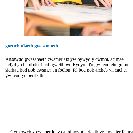
goruchafiaeth gwasanaeth
Ansawdd gwasanaeth cwsmeriaid yw bywyd y cwmni, ac mae
hefyd yn hanfodol i bob gweithiwr. Rydyn ni'n gwneud ein gorau i
sicrhau bod pob cwsmer yn fodlon, fel bod pob archeb yn cael ei
gwneud yn berffaith.
Cymerwch y cwsmer fel y canolbwynt, i ddatblygu menter fel ma