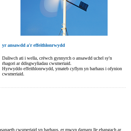
yr ansawdd a'r effeithlonrwydd
Daliwch ati i wella, crëwch gynnyrch o ansawdd uchel sy'n
rhagori ar ddisgwyliadau cwsmeriaid.
Hyrwyddo effeithlonrwydd, ymateb cyflym yn barhaus i ofynion
cwsmeriaid.
sanaeth cwsmeriaid yn barhaus, er mwyn darparu lle ehangach ar