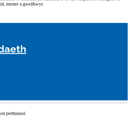
aid, menter a gweithwyr.
odaeth
on perthnasol.