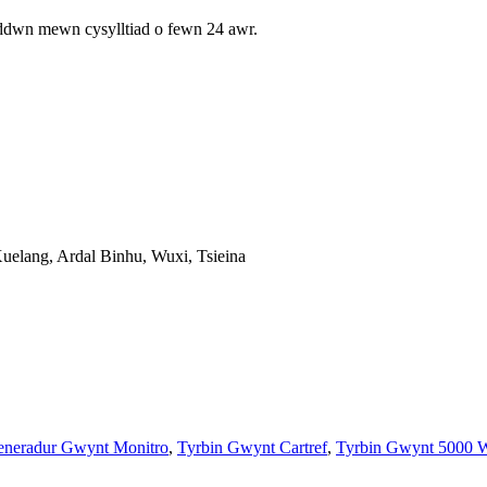
yddwn mewn cysylltiad o fewn 24 awr.
Xuelang, Ardal Binhu, Wuxi, Tsieina
neradur Gwynt Monitro
,
Tyrbin Gwynt Cartref
,
Tyrbin Gwynt 5000 