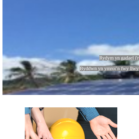
Rydym yn gadael i'r 
Byddwn yn ymroi’n fwy llwyr