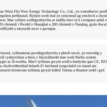
ae Wuxi Flyt New Energy Technology Co., Ltd., yn wneuthurwr proffes
tegolion perthnasol. Rydym wedi bod yn ymwneud ag ymchwil a chy
awer. Mae sylfaen weithgynhyrchu ar raddfa fawr sy'n cwmpasu ardal o 1
20 cilomedr i ffwrdd o Shanghai a 200 cilomedr o Nanjing, gyda rhwydw
heilffyrdd a meysydd awyr o gwmpas.
fesiynol, cyfleusterau gweithgynhyrchu a phrofi uwch, yn enwedig y
ofi cynhyrchion a thros y blynyddoedd mae wedi ffurfio system
ygio ac ôl-werthu. Mae'r tyrbinau gwynt wedi'u hardystio gan CE, ISO
 chydweithrediad helaeth â'r farchnad ryngwladol yn siarad am
nym brosiectau tyrbinau gwynt ledled Tsieina a thramor sydd i gyd