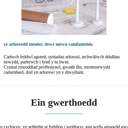
yr arloesedd menter, dewr mewn camfanteisio
Cadwch feddwl agored, syniadau arloesol, archwiliwch ddulliau
newydd, parhewch i fynd y tu hwnt.
Cynnal ymroddiad proffesiynol, gwaith tîm, mentrusrwydd
cadarnhaol, dod yn arloeswr yn y diwydiant.
Ein gwerthoedd
n cychwyn, yn seiliedig ar fuddion i weithwyr, gan wella ansawdd gwa