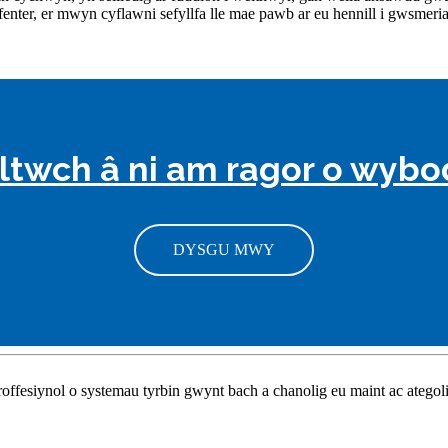
y fenter, er mwyn cyflawni sefyllfa lle mae pawb ar eu hennill i gwsmeri
ltwch â ni am ragor o wyb
DYSGU MWY
esiynol o systemau tyrbin gwynt bach a chanolig eu maint ac ategoli