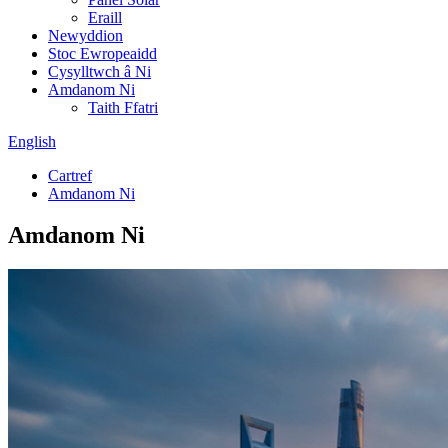
Eraill
Newyddion
Stoc Ewropeaidd
Cysylltwch â Ni
Amdanom Ni
Taith Ffatri
English
Cartref
Amdanom Ni
Amdanom Ni