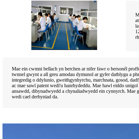
M
a
l
1
r
Mae ein cwmni bellach yn berchen ar nifer fawr o bersonél prof
twnnel gwynt a all greu amodau dymunol ar gyfer datblygu a phr
integredig o ddylunio, gweithgynhyrchu, marchnata, gosod, dadf
ac mae sawl patent wedi'u hanrhydeddu. Mae hawl eiddo unigol a
ansawdd, dibynadwyedd a chynaliadwyedd ein cynnyrch. Mae gen
wedi cael derbyniad da.