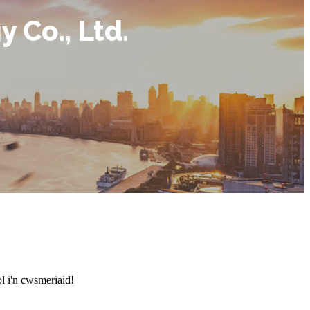
 Co., Ltd.
 i'n cwsmeriaid!