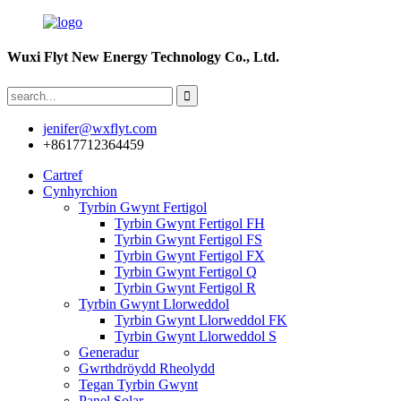
Wuxi Flyt New Energy Technology Co., Ltd.
jenifer@wxflyt.com
+8617712364459
Cartref
Cynhyrchion
Tyrbin Gwynt Fertigol
Tyrbin Gwynt Fertigol FH
Tyrbin Gwynt Fertigol FS
Tyrbin Gwynt Fertigol FX
Tyrbin Gwynt Fertigol Q
Tyrbin Gwynt Fertigol R
Tyrbin Gwynt Llorweddol
Tyrbin Gwynt Llorweddol FK
Tyrbin Gwynt Llorweddol S
Generadur
Gwrthdröydd Rheolydd
Tegan Tyrbin Gwynt
Panel Solar