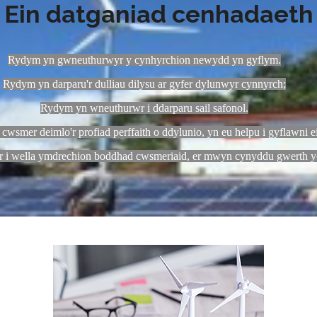
Ein datganiad cenhadaeth
Rydym yn gwneuthurwyr y cynhyrchion newydd yn gyflym.
Rydym yn darparu'r dulliau dilysu ar gyfer dylunwyr cynnyrch;
Rydym yn wneuthurwr i ddarparu sail safonol.
cwsmer deimlo'r profiad perffaith o ddylunio, yn eu helpu i gyflawni ei
 i wella ymdrechion boddhad cwsmeriaid, er mwyn cynyddu gwerth yc