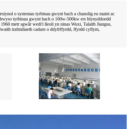
iynol o systemau tyrbinau gwynt bach a chanolig eu maint ac
mhwyso tyrbinau gwynt bach o 100w-500kw ers blynyddoedd
960 metr sgwâr wedi'i lleoli yn ninas Wuxi, Talaith Jiangsu,
aith trafnidiaeth cadarn o ddyfrffyrdd, ffyrdd cyflym,