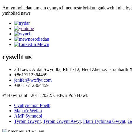
Am ymholiadau am ein cynnyrch neu restr brisiau, gadewch i ni a b
ymholiad nawr
cyswllt
us
2il Lawr, Ardal Swyddfa, Rhif 712, Heol Zhenze, Is-ranbarth 
+8617712364459
jenifer@wxflyt.com
+86 17712364459
© Hawlfraint - 2011-2022: Cedwir Pob Hawl.
Cynhyrchion Poeth
Map o'r Wefan
AMP Symudol
Tyrbin Gwynt
,
Tyrbin Gwynt Awyr
,
Ffatri Tyrbinau Gwynt
,
Ge