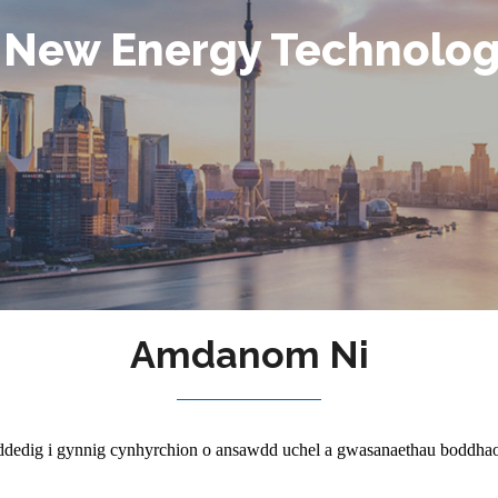
 New Energy Technology
Amdanom Ni
edig i gynnig cynhyrchion o ansawdd uchel a gwasanaethau boddhaol