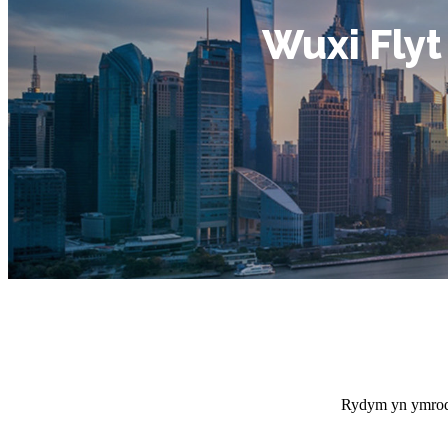
Wuxi Flyt
Rydym yn ymrodd