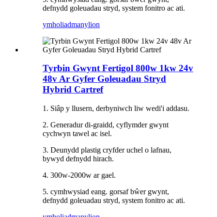
defnydd goleuadau stryd, system fonitro ac ati.
ymholiad
manylion
Tyrbin Gwynt Fertigol 800w 1kw 24v
48v Ar Gyfer Goleuadau Stryd
Hybrid Cartref
1. Siâp y llusern, derbyniwch liw wedi'i addasu.
2. Generadur di-graidd, cyflymder gwynt
cychwyn tawel ac isel.
3. Deunydd plastig cryfder uchel o lafnau,
bywyd defnydd hirach.
4. 300w-2000w ar gael.
5. cymhwysiad eang. gorsaf bŵer gwynt,
defnydd goleuadau stryd, system fonitro ac ati.
ymholiad
manylion