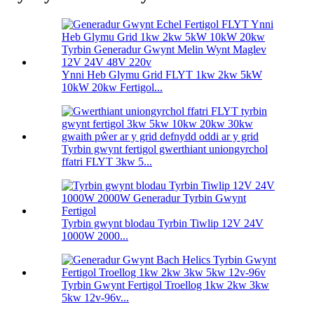
Ynni Heb Glymu Grid FLYT 1kw 2kw 5kW
10kW 20kw Fertigol...
Tyrbin gwynt fertigol gwerthiant uniongyrchol
ffatri FLYT 3kw 5...
Tyrbin gwynt blodau Tyrbin Tiwlip 12V 24V
1000W 2000...
Tyrbin Gwynt Fertigol Troellog 1kw 2kw 3kw
5kw 12v-96v...