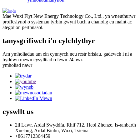
Mae Wuxi Flyt New Energy Technology Co., Ltd., yn wneuthurwr
proffesiynol o systemau tyrbin gwynt bach a chanolig eu maint ac
ategolion perthnasol.
tanysgrifiwch i'n cylchlythyr
Am ymholiadau am ein cynnyrch neu restr brisiau, gadewch i ni a
byddwn mewn cysylltiad o fewn 24 awr.
ymholiad nawr
cyswllt
us
2il Lawr, Ardal Swyddfa, Rhif 712, Heol Zhenze, Is-ranbarth
Xuelang, Ardal Binhu, Wuxi, Tsieina
+8617712364459