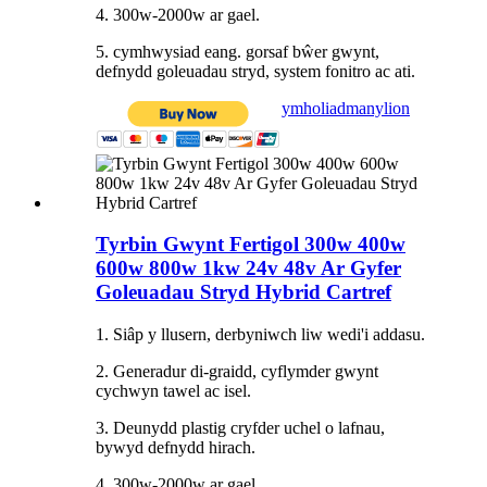
4. 300w-2000w ar gael.
5. cymhwysiad eang. gorsaf bŵer gwynt,
defnydd goleuadau stryd, system fonitro ac ati.
ymholiad
manylion
Tyrbin Gwynt Fertigol 300w 400w
600w 800w 1kw 24v 48v Ar Gyfer
Goleuadau Stryd Hybrid Cartref
1. Siâp y llusern, derbyniwch liw wedi'i addasu.
2. Generadur di-graidd, cyflymder gwynt
cychwyn tawel ac isel.
3. Deunydd plastig cryfder uchel o lafnau,
bywyd defnydd hirach.
4. 300w-2000w ar gael.