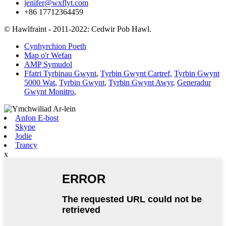
jenifer@wxflyt.com
+86 17712364459
© Hawlfraint - 2011-2022: Cedwir Pob Hawl.
Cynhyrchion Poeth
Map o'r Wefan
AMP Symudol
Ffatri Tyrbinau Gwynt
,
Tyrbin Gwynt Cartref
,
Tyrbin Gwynt
5000 Wat
,
Tyrbin Gwynt
,
Tyrbin Gwynt Awyr
,
Generadur
Gwynt Monitro
,
Anfon E-bost
Skype
Jodie
Trancy
x