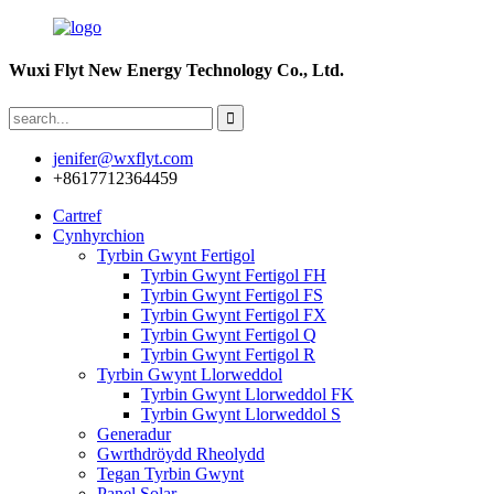
Wuxi Flyt New Energy Technology Co., Ltd.
jenifer@wxflyt.com
+8617712364459
Cartref
Cynhyrchion
Tyrbin Gwynt Fertigol
Tyrbin Gwynt Fertigol FH
Tyrbin Gwynt Fertigol FS
Tyrbin Gwynt Fertigol FX
Tyrbin Gwynt Fertigol Q
Tyrbin Gwynt Fertigol R
Tyrbin Gwynt Llorweddol
Tyrbin Gwynt Llorweddol FK
Tyrbin Gwynt Llorweddol S
Generadur
Gwrthdröydd Rheolydd
Tegan Tyrbin Gwynt
Panel Solar