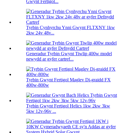
Gwynt Fertigol...
Tyrbin Cynhyrchu Ynni Gwynt FLTXNY 1kw
2kw 24v 48v...
Generadur Tyrbin Gwynt Tiwlip 400w model
newydd ar gyfer cartref...
Tyrbin Gwynt Fertigol Maglev Di-graidd FX
400w-800w
Tyrbin Gwynt Fertigol Helics 1kw 2kw 3kw
5kw 12v-96v ...