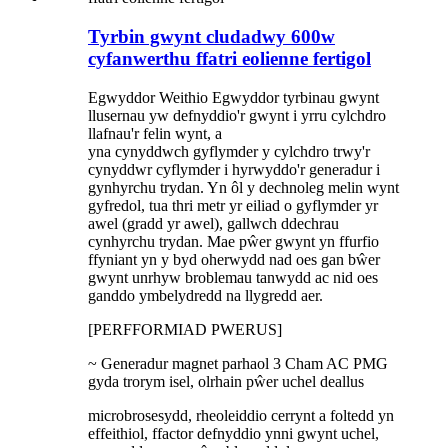
Tyrbin gwynt cludadwy 600w
cyfanwerthu ffatri eolienne fertigol
Egwyddor Weithio Egwyddor tyrbinau gwynt
llusernau yw defnyddio'r gwynt i yrru cylchdro
llafnau'r felin wynt, a
yna cynyddwch gyflymder y cylchdro trwy'r
cynyddwr cyflymder i hyrwyddo'r generadur i
gynhyrchu trydan. Yn ôl y dechnoleg melin wynt
gyfredol, tua thri metr yr eiliad o gyflymder yr
awel (gradd yr awel), gallwch ddechrau
cynhyrchu trydan. Mae pŵer gwynt yn ffurfio
ffyniant yn y byd oherwydd nad oes gan bŵer
gwynt unrhyw broblemau tanwydd ac nid oes
ganddo ymbelydredd na llygredd aer.
[PERFFORMIAD PWERUS]
~ Generadur magnet parhaol 3 Cham AC PMG
gyda trorym isel, olrhain pŵer uchel deallus
microbrosesydd, rheoleiddio cerrynt a foltedd yn
effeithiol, ffactor defnyddio ynni gwynt uchel,