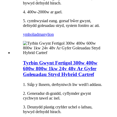
bywyd defnydd hirach.
4. 400w-2000w ar gael.
5. cymhwysiad eang. gorsaf bŵer gwynt,
defnydd goleuadau stryd, system fonitro ac ati.
ymholiad
manylion
Tyrbin Gwynt Fertigol 300w 400w
600w 800w 1kw 24v 48v Ar Gyfer
Goleuadau Stryd Hybrid Cartref
1. Siâp y llusern, derbyniwch liw wedi'i addasu.
2. Generadur di-graidd, cyflymder gwynt
cychwyn tawel ac isel.
3. Deunydd plastig cryfder uchel o lafnau,
bywyd defnydd hirach.