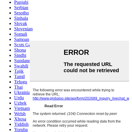
Punjabi
Serbian
Sesotho
Sinhala
Slovak
Slovenian
Somali
Samoan
Scots Gaelic
Shona
Sindhi
Sundanese
Swahili
Tajik
Tamil
Telugu
Thai
Ukrainian
Urdu
Uzbek
Vietnamese
Welsh
Xhosa
Yiddish
Yoruba