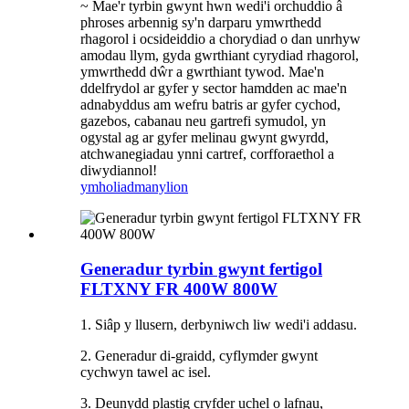
~ Mae'r tyrbin gwynt hwn wedi'i orchuddio â
phroses arbennig sy'n darparu ymwrthedd
rhagorol i ocsideiddio a chorydiad o dan unrhyw
amodau llym, gyda gwrthiant cyrydiad rhagorol,
ymwrthedd dŵr a gwrthiant tywod. Mae'n
ddelfrydol ar gyfer y sector hamdden ac mae'n
adnabyddus am wefru batris ar gyfer cychod,
gazebos, cabanau neu gartrefi symudol, yn
ogystal ag ar gyfer melinau gwynt gwyrdd,
atchwanegiadau ynni cartref, corfforaethol a
diwydiannol!
ymholiad
manylion
Generadur tyrbin gwynt fertigol
FLTXNY FR 400W 800W
1. Siâp y llusern, derbyniwch liw wedi'i addasu.
2. Generadur di-graidd, cyflymder gwynt
cychwyn tawel ac isel.
3. Deunydd plastig cryfder uchel o lafnau,