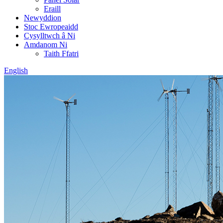
Eraill
Newyddion
Stoc Ewropeaidd
Cysylltwch â Ni
Amdanom Ni
Taith Ffatri
English