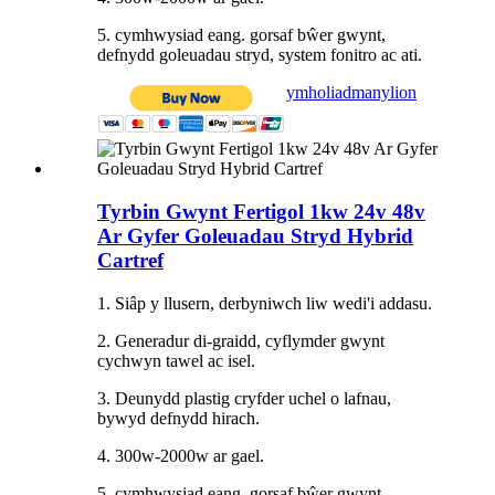
5. cymhwysiad eang. gorsaf bŵer gwynt,
defnydd goleuadau stryd, system fonitro ac ati.
ymholiad
manylion
Tyrbin Gwynt Fertigol 1kw 24v 48v
Ar Gyfer Goleuadau Stryd Hybrid
Cartref
1. Siâp y llusern, derbyniwch liw wedi'i addasu.
2. Generadur di-graidd, cyflymder gwynt
cychwyn tawel ac isel.
3. Deunydd plastig cryfder uchel o lafnau,
bywyd defnydd hirach.
4. 300w-2000w ar gael.
5. cymhwysiad eang. gorsaf bŵer gwynt,