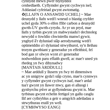
cynnydd mewn pŵer blynyddol
cenhedlaeth. Cyflymder gwynt cychwyn isel;
Addasiad cyfeiriad gwynt awtomatig.
♻[LLAFN O ANSAWDD UCHEL] ~ Mae
deunydd y llafn wedi'i wneud o blastig cryfder
uchel gyda 30% o elfen ffibr carbon a deunydd
gwrth-UV gwrth-cyrydu. Ar yr un pryd, mae
llafn y tyrbin gwynt yn mabwysiadu'r dechnoleg
newydd o fowldio chwistrellu manwl gywir,
ynghyd â'r dyluniad siâp aerodynamig wedi'i
optimeiddio a'r dyluniad strwythurol, sy'n lleihau
trorym gwrthiant y generadur yn effeithiol, fel
bod gan yr olwyn wynt a'r generadur
nodweddion paru effaith gwell, ac mae'r uned yn
rhedeg yn fwy dibynadwy
[MANTAIS ARDDULL]
~ Mae arddull y llusern yn fwy tri dimensiwn
ac yn unigryw gyda'i siâp cryno, mae'n cynnwys
y cyflymder gwynt cychwyn isaf, mae'r ardal
tua'r gwynt yn llawer mwy, gan ei alluogi i
gynhyrchu pŵer ar gyflymderau gwynt is. Mae
tyrbinau gwynt echelin fertigol yn gallu casglu
llif aer cythryblus a geir o amgylch adeiladau a
strwythurau eraill yn well.
[CYMHWYSO EANG]