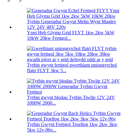
Ynni Heb Glymu Grid FLYT 1kw 2kw 5kW
10kW 20kw Fertigol...
Tyrbin gwynt fertigol gwerthiant uniongyrchol
ffatri FLYT 3kw 5...
Tyrbin gwynt blodau Tyrbin Tiwlip 12V 24V
1000W 2000...
Tyrbin Gwynt Fertigol Troellog 1kw 2kw 3kw
5kw 12v-96v...