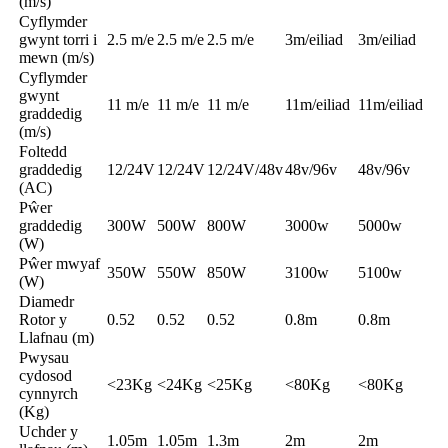
(m/s)
Cyflymder
gwynt torri i
2.5 m/e
2.5 m/e
2.5 m/e
3m/eiliad
3m/eiliad
mewn (m/s)
Cyflymder
gwynt
11 m/e
11 m/e
11 m/e
11m/eiliad
11m/eiliad
graddedig
(m/s)
Foltedd
graddedig
12/24V
12/24V
12/24V/48v
48v/96v
48v/96v
(AC)
Pŵer
graddedig
300W
500W
800W
3000w
5000w
(W)
Pŵer mwyaf
350W
550W
850W
3100w
5100w
(W)
Diamedr
Rotor y
0.52
0.52
0.52
0.8m
0.8m
Llafnau (m)
Pwysau
cydosod
<23Kg
<24Kg
<25Kg
<80Kg
<80Kg
cynnyrch
(Kg)
Uchder y
1.05m
1.05m
1.3m
2m
2m