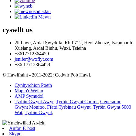
cyswllt
us
2il Lawr, Ardal Swyddfa, Rhif 712, Heol Zhenze, Is-ranbarth
Xuelang, Ardal Binhu, Wuxi, Tsieina
+8617712364459
jenifer@wxflyt.com
+86 17712364459
© Hawlfraint - 2011-2022: Cedwir Pob Hawl.
Cynhyrchion Poeth
Map o'r Wefan
AMP Symudol
Tyrbin Gwynt Awyr
,
Tyrbin Gwynt Cartref
,
Generadur
Gwynt Monitro
,
Ffatri Tyrbinau Gwynt
,
Tyrbin Gwynt 5000
Wat
,
Tyrbin Gwynt
,
Anfon E-bost
Skype