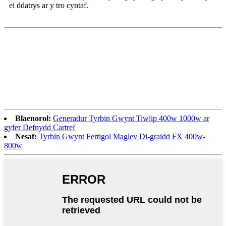
ei ddatrys ar y tro cyntaf.
Blaenorol:
Generadur Tyrbin Gwynt Tiwlip 400w 1000w ar
gyfer Defnydd Cartref
Nesaf:
Tyrbin Gwynt Fertigol Maglev Di-graidd FX 400w-
800w