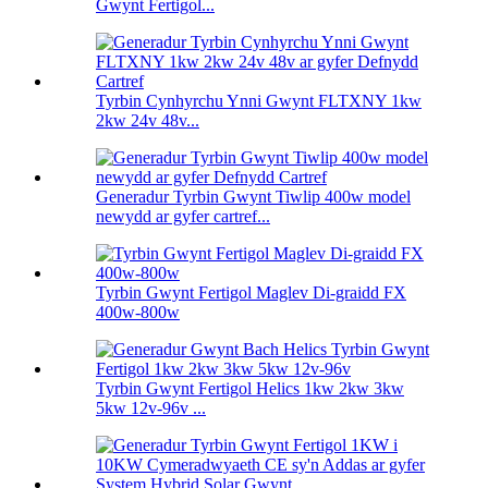
Gwynt Fertigol...
Tyrbin Cynhyrchu Ynni Gwynt FLTXNY 1kw
2kw 24v 48v...
Generadur Tyrbin Gwynt Tiwlip 400w model
newydd ar gyfer cartref...
Tyrbin Gwynt Fertigol Maglev Di-graidd FX
400w-800w
Tyrbin Gwynt Fertigol Helics 1kw 2kw 3kw
5kw 12v-96v ...