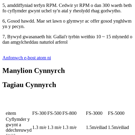
5, amddiffyniad terfyn RPM. Cedwir yr RPM o dan 300 waeth beth
fo cyflymder gwynt uchel sy'n atal y rheolydd rhag gorlwytho.
6, Gosod hawdd. Mae set lawn o glymwyr ac offer gosod ynghlwm
yn y pecyn.
7, Bywyd gwasanaeth hir. Gallai'r tyrbin weithio 10 ~ 15 mlynedd o
dan amgylcheddau naturiol arferol
Anfonwch e-bost atom ni
Manylion Cynnyrch
Tagiau Cynnyrch
Manyleb
eitem
FS-300
FS-500
FS-800
FS-3000
FS-5000
Cyflymder y
gwynt a
1.3 m/e
1.3 m/e
1.3 m/e
1.5m/eiliad
1.5m/eiliad
ddechreuwyd