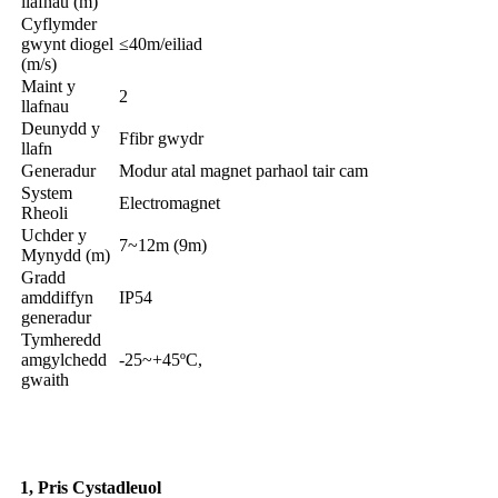
llafnau (m)
Cyflymder
gwynt diogel
≤40m/eiliad
(m/s)
Maint y
2
llafnau
Deunydd y
Ffibr gwydr
llafn
Generadur
Modur atal magnet parhaol tair cam
System
Electromagnet
Rheoli
Uchder y
7~12m (9m)
Mynydd (m)
Gradd
amddiffyn
IP54
generadur
Tymheredd
amgylchedd
-25~+45ºC,
gwaith
Pam Dewis UDA
1, Pris Cystadleuol