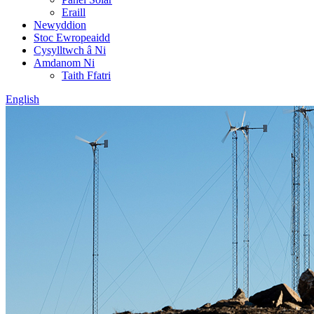
Eraill
Newyddion
Stoc Ewropeaidd
Cysylltwch â Ni
Amdanom Ni
Taith Ffatri
English