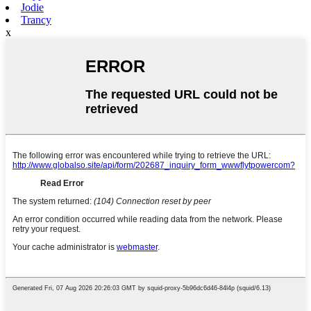
Jodie
Trancy
x