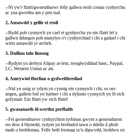
--Ni yw'r ffatri/gwneuthurwr felly gallwn reoli costau cynhyrchu
ac yna gwerthu am y pris isaf.
2, Ansawdd y gellir ei reoli
--Bydd pob cynnyrch yn cael ei gynhyrchu yn ein ffatri fel y
gallwn ddangos pob manylyn o'r cynhyrchiad i chi a gadael i chi
wirio ansawdd yr archeb.
3. Dulliau talu lluosog
--Rydym yn derbyn Alipay ar-lein, trosglwyddiad banc, Paypal,
LC, Western Union ac ati.
4, Amrywiol ffurfiau o gydweithrediad
--Nid yn unig yr ydym yn cynnig ein cynnyrch i chi, os oes
angen, gallem fod yn bartner i chi a dylunio cynnyrch yn ôl eich
gofyniad. Ein ffatri yw eich ffatri!
5. gwasanaeth ôl-werthu perffaith
--Fel gwneuthurwr cynhyrchion tyrbinau gwynt a generaduron
ers dros 4 blynedd, rydym yn brofiadol iawn o ddelio â phob
math o broblemau. Felly beth bynnag sy'n digwydd, byddwn yn