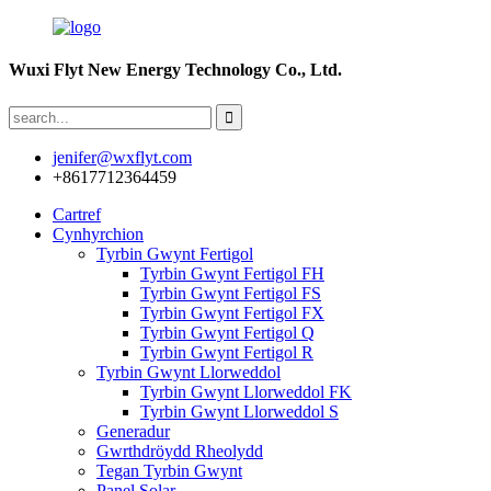
Wuxi Flyt New Energy Technology Co., Ltd.
jenifer@wxflyt.com
+8617712364459
Cartref
Cynhyrchion
Tyrbin Gwynt Fertigol
Tyrbin Gwynt Fertigol FH
Tyrbin Gwynt Fertigol FS
Tyrbin Gwynt Fertigol FX
Tyrbin Gwynt Fertigol Q
Tyrbin Gwynt Fertigol R
Tyrbin Gwynt Llorweddol
Tyrbin Gwynt Llorweddol FK
Tyrbin Gwynt Llorweddol S
Generadur
Gwrthdröydd Rheolydd
Tegan Tyrbin Gwynt
Panel Solar