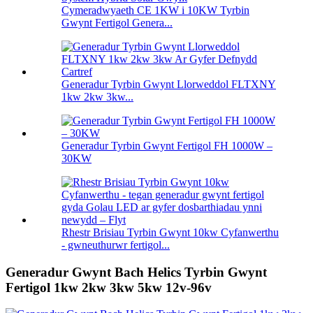
Cymeradwyaeth CE 1KW i 10KW Tyrbin
Gwynt Fertigol Genera...
Generadur Tyrbin Gwynt Llorweddol FLTXNY
1kw 2kw 3kw...
Generadur Tyrbin Gwynt Fertigol FH 1000W –
30KW
Rhestr Brisiau Tyrbin Gwynt 10kw Cyfanwerthu
- gwneuthurwr fertigol...
Generadur Gwynt Bach Helics Tyrbin Gwynt
Fertigol 1kw 2kw 3kw 5kw 12v-96v