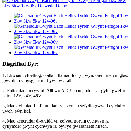
Disgrifiad Byr:
1, Lliwiau cyfoethog. Gallai'r llafnau fod yn wyn, oren, melyn, glas,
gwyrdd, cymysg, ac unrhyw liw arall.
2, Folteddau amrywiol. Allbwn AC 3 cham, addas ar gyfer gwefru
batris 12V, 24V, 48V.
3, Mae dyluniad Llafn un darn yn sicrhau sefydlogrwydd cylchdro
uwch, sŵn isel.
4, Mae generadur di-graidd yn golygu trorym cychwyn is,
cyflymder gwynt cychwyn is, bywyd gwasanaeth hirach.