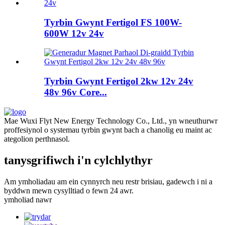
Tyrbin Gwynt Fertigol FS 100W-
600W 12v 24v
Tyrbin Gwynt Fertigol 2kw 12v 24v
48v 96v Core...
Mae Wuxi Flyt New Energy Technology Co., Ltd., yn wneuthurwr
proffesiynol o systemau tyrbin gwynt bach a chanolig eu maint ac
ategolion perthnasol.
tanysgrifiwch i'n cylchlythyr
Am ymholiadau am ein cynnyrch neu restr brisiau, gadewch i ni a
byddwn mewn cysylltiad o fewn 24 awr.
ymholiad nawr